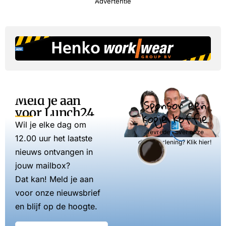
Advertentie
Meld je aan
Sponsor een
voor Lunch24
kopje koffie
Wil je elke dag om
Tevreden over onze
12.00 uur het laatste
dienstverlening? Klik hier!
nieuws ontvangen in
jouw mailbox?
Dat kan! Meld je aan
voor onze nieuwsbrief
en blijf op de hoogte.