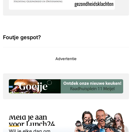
Foutje gespot?
Advertentie
Meld je aan
Sponsor een
voor Lunch24
kopje koffie
Wil je elke dag om