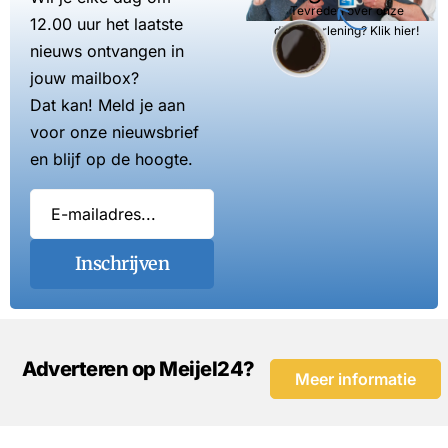
Tevreden over onze
12.00 uur het laatste
dienstverlening? Klik hier!
nieuws ontvangen in
jouw mailbox?
Dat kan! Meld je aan
voor onze nieuwsbrief
en blijf op de hoogte.
Inschrijven
Adverteren op Meijel24?
Meer informatie