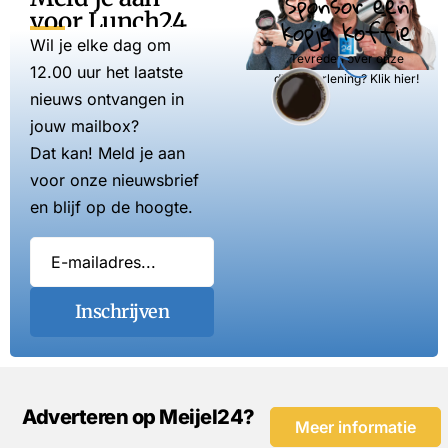
Sponsor een
voor Lunch24
kopje koffie
Wil je elke dag om
Tevreden over onze
12.00 uur het laatste
dienstverlening? Klik hier!
nieuws ontvangen in
jouw mailbox?
Dat kan! Meld je aan
voor onze nieuwsbrief
en blijf op de hoogte.
Inschrijven
Adverteren op Meijel24?
Meer informatie