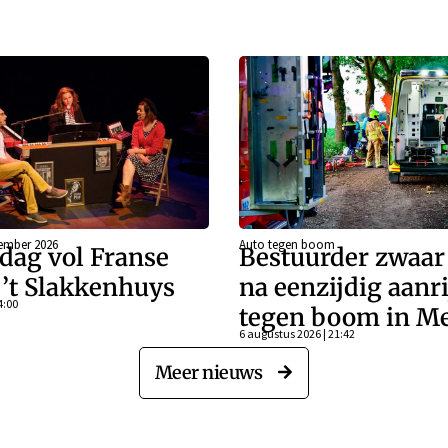
ember 2026
Auto tegen boom
dag vol Franse
Bestuurder zwaa
j ’t Slakkenhuys
na eenzijdig aanr
4:00
tegen boom in Me
6 augustus 2026 | 21:42
Meer nieuws