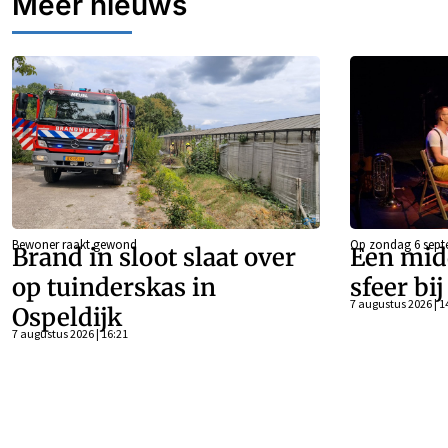
Meer nieuws
Bewoner raakt gewond
Op zondag 6 sept
Brand in sloot slaat over
Een mid
op tuinderskas in
sfeer bi
7 augustus 2026 | 1
Ospeldijk
7 augustus 2026 | 16:21