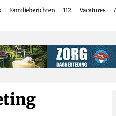
s
Familieberichten
112
Vacatures
eting