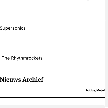
e Supersonics
e & The Rhythmrockets
Nieuws Archief
hobby
,
Meijel