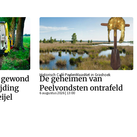
Historisch Café PeelenMaasNet in Grashoek
r gewond
De geheimen van
ijding
Peelvondsten ontrafeld
6 augustus 2026 | 13:00
ijel