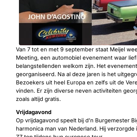
Van 7 tot en met 9 september staat Meijel weer
Meeting, een automobiel evenement waar lief
belangstellenden welkom zijn. Het evenement 
georganiseerd. Na al deze jaren is het uitgegr
Bezoekers uit heel Europa en zelfs uit de Ver
vinden. Er zijn diverse neven activiteiten geo
zoals altijd gratis.
Vrijdagavond
Op vrijdagavond speelt bij d’n Burgemester Big
harmonica man van Nederland. Hij verzorgde
ZZ top tijdens hun europese tour.