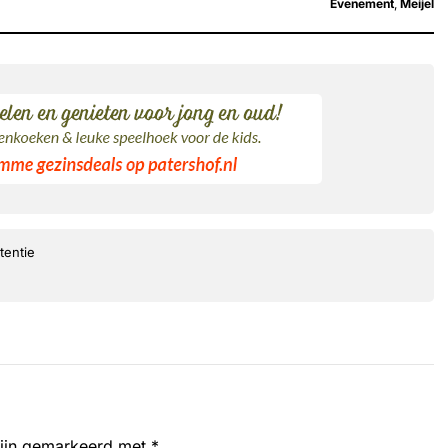
Evenement
,
Meijel
tentie
zijn gemarkeerd met
*