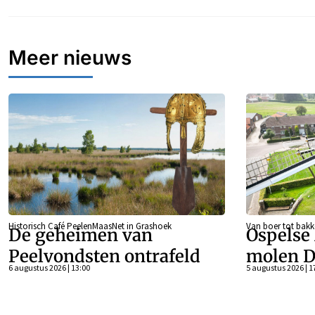
Meer nieuws
Historisch Café PeelenMaasNet in Grashoek
Van boer tot bakk
De geheimen van
Ospelse
Peelvondsten ontrafeld
molen D
6 augustus 2026 | 13:00
5 augustus 2026 | 1