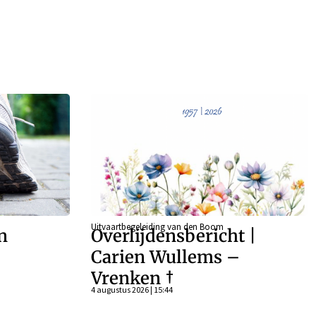
Uitvaartbegeleiding van den Boom
n
Overlijdensbericht |
Carien Wullems –
Vrenken †
4 augustus 2026 | 15:44