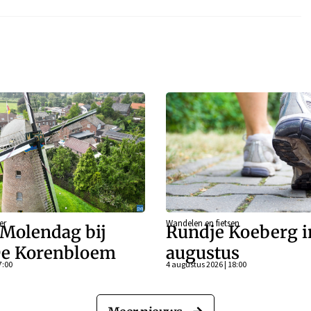
er
Wandelen en fietsen
 Molendag bij
Rundje Koeberg i
e Korenbloem
augustus
7:00
4 augustus 2026 | 18:00