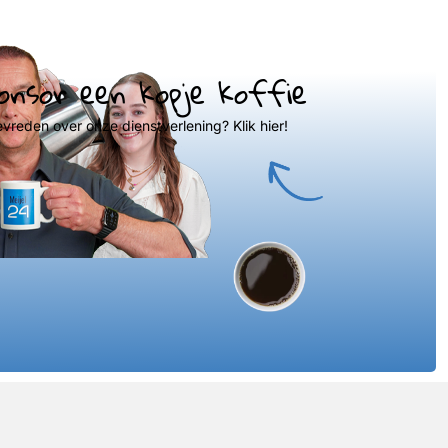
onsor een kopje koffie
evreden over onze dienstverlening? Klik hier!