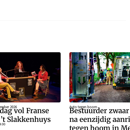
ember 2026
Auto tegen boom
dag vol Franse
Bestuurder zwaa
j ’t Slakkenhuys
na eenzijdig aanr
4:00
tegen boom in Me