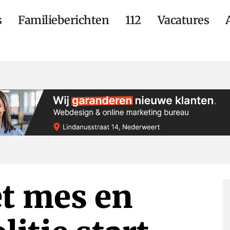
s
Familieberichten
112
Vacatures
t mes en