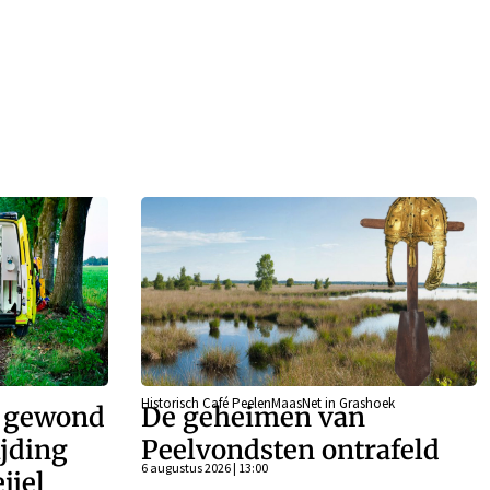
Historisch Café PeelenMaasNet in Grashoek
r gewond
De geheimen van
ijding
Peelvondsten ontrafeld
6 augustus 2026 | 13:00
ijel