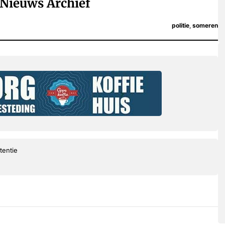
Nieuws Archief
politie
,
someren
tentie