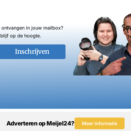
Sp
s ontvangen in jouw mailbox?
blijf op de hoogte.
T
Inschrijven
Adverteren op Meijel24?
Meer informatie