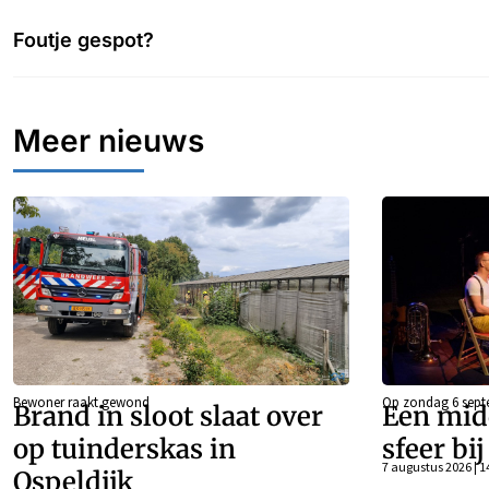
Foutje gespot?
Meer nieuws
Bewoner raakt gewond
Op zondag 6 sept
Brand in sloot slaat over
Een mid
op tuinderskas in
sfeer bi
7 augustus 2026 | 1
Ospeldijk