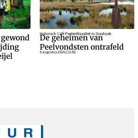
Historisch Café PeelenMaasNet in Grashoek
r gewond
De geheimen van
ijding
Peelvondsten ontrafeld
6 augustus 2026 | 13:00
ijel