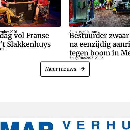
ember 2026
Auto tegen boom
dag vol Franse
Bestuurder zwaa
j ’t Slakkenhuys
na eenzijdig aanr
4:00
tegen boom in Me
6 augustus 2026 | 21:42
Meer nieuws