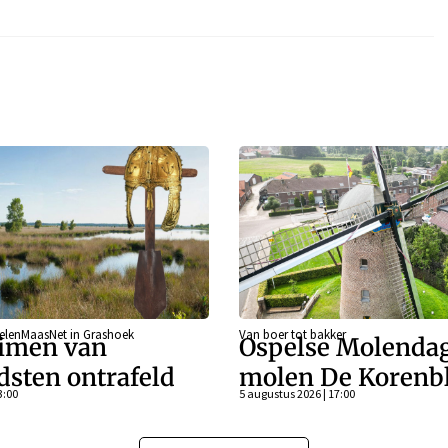
eelenMaasNet in Grashoek
Van boer tot bakker
imen van
Ospelse Molendag
dsten ontrafeld
molen De Koren
3:00
5 augustus 2026 | 17:00