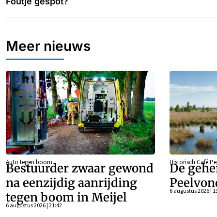
Foutje gespot?
Meer nieuws
Auto tegen boom
Historisch Café P
Bestuurder zwaar gewond
De gehe
na eenzijdig aanrijding
Peelvon
6 augustus 2026 | 1
tegen boom in Meijel
6 augustus 2026 | 21:42