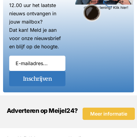
Tevreden over onze
12.00 uur het laatste
dienstverlening? Klik hier!
nieuws ontvangen in
jouw mailbox?
Dat kan! Meld je aan
voor onze nieuwsbrief
en blijf op de hoogte.
Inschrijven
Adverteren op Meijel24?
Meer informatie