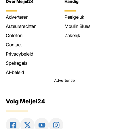
Over Meijel24
Handig
Adverteren
Peelgeluk
Auteursrechten
Moulin Blues
Colofon
Zakelijk
Contact
Privacybeleid
Spelregels
AI-beleid
Advertentie
Volg Meijel24