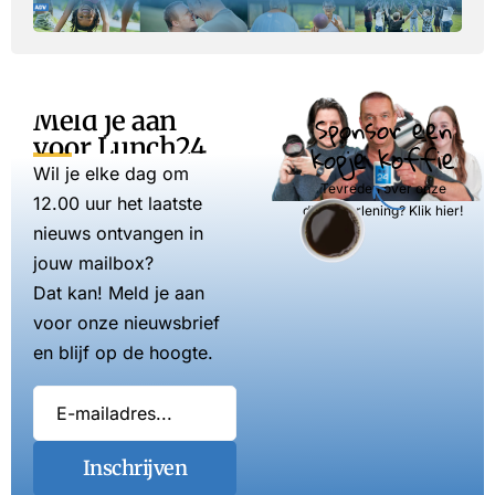
Meld je aan
Sponsor een
voor Lunch24
kopje koffie
Wil je elke dag om
Tevreden over onze
12.00 uur het laatste
dienstverlening? Klik hier!
nieuws ontvangen in
jouw mailbox?
Dat kan! Meld je aan
voor onze nieuwsbrief
en blijf op de hoogte.
Inschrijven