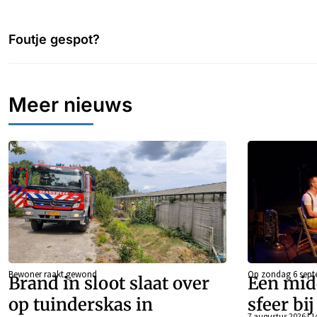
Foutje gespot?
Meer nieuws
Bewoner raakt gewond
Op zondag 6 sept
Brand in sloot slaat over
Een mid
op tuinderskas in
sfeer bi
7 augustus 2026 | 1