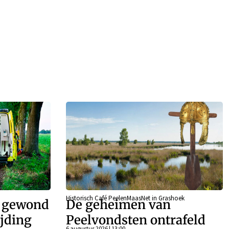
Historisch Café PeelenMaasNet in Grashoek
r gewond
De geheimen van
ijding
Peelvondsten ontrafeld
6 augustus 2026 | 13:00