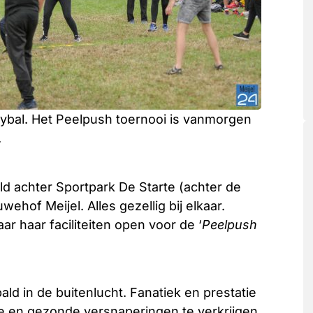
leybal. Het Peelpush toernooi is vanmorgen
.
eld achter Sportpark De Starte (achter de
ehof Meijel. Alles gezellig bij elkaar.
ar haar faciliteiten open voor de ‘
Peelpush
ld in de buitenlucht. Fanatiek en prestatie
re en gezonde versnaperingen te verkrijgen