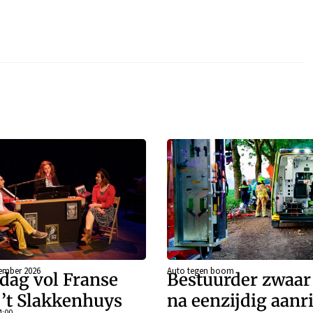
ember 2026
Auto tegen boom
dag vol Franse
Bestuurder zwaa
j ’t Slakkenhuys
na eenzijdig aanr
4:00