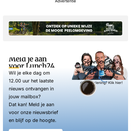
Advertentie
Meld je aan
Sponsor een
voor Lunch24
kopje koffie
Wil je elke dag om
Tevreden over onze
12.00 uur het laatste
dienstverlening? Klik hier!
nieuws ontvangen in
jouw mailbox?
Dat kan! Meld je aan
voor onze nieuwsbrief
en blijf op de hoogte.