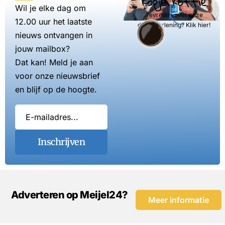
kopje koffie
Wil je elke dag om
Tevreden over onze
12.00 uur het laatste
dienstverlening? Klik hier!
nieuws ontvangen in
jouw mailbox?
Dat kan! Meld je aan
voor onze nieuwsbrief
en blijf op de hoogte.
Inschrijven
Adverteren op Meijel24?
Meer informatie