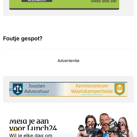
Foutje gespot?
Advertentie
Meld je aan
Sponsor een
voor Lunch24
kopje koffie
Wil je elke dag om