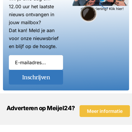
Tevreden over onze
12.00 uur het laatste
dienstverlening? Klik hier!
nieuws ontvangen in
jouw mailbox?
Dat kan! Meld je aan
voor onze nieuwsbrief
en blijf op de hoogte.
Inschrijven
Adverteren op Meijel24?
Meer informatie