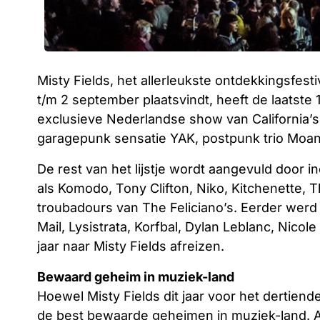
Misty Fields, het allerleukste ontdekkingsfest
t/m 2 september plaatsvindt, heeft de laatst
exclusieve Nederlandse show van California’s
garagepunk sensatie YAK, postpunk trio Moa
De rest van het lijstje wordt aangevuld door 
als Komodo, Tony Clifton, Niko, Kitchenette, 
troubadours van The Feliciano’s. Eerder werd a
Mail, Lysistrata, Korfbal, Dylan Leblanc, Nicol
jaar naar Misty Fields afreizen.
Bewaard geheim in muziek-land
Hoewel Misty Fields dit jaar voor het dertiende
de best bewaarde geheimen in muziek-land. Al 