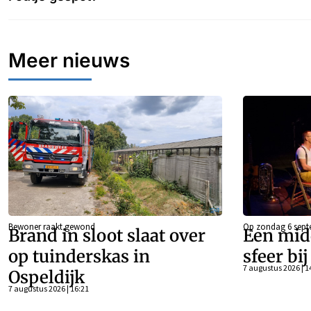
Meer nieuws
Bewoner raakt gewond
Op zondag 6 sept
Brand in sloot slaat over
Een mid
op tuinderskas in
sfeer bi
7 augustus 2026 | 1
Ospeldijk
7 augustus 2026 | 16:21