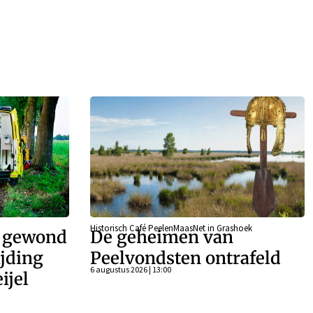
Historisch Café PeelenMaasNet in Grashoek
r gewond
De geheimen van
ijding
Peelvondsten ontrafeld
6 augustus 2026 | 13:00
ijel