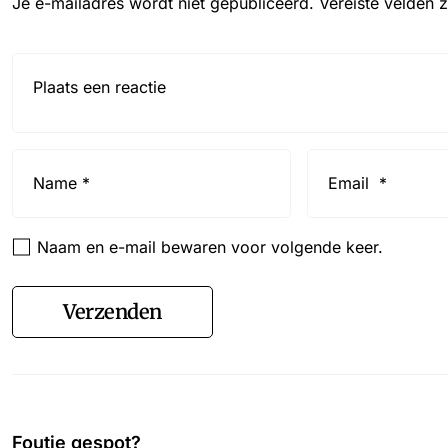
Je e-mailadres wordt niet gepubliceerd.
Vereiste velden 
Reactie*
Name
Email
*
*
Naam en e-mail bewaren voor volgende keer.
Verzenden
Foutje gespot?