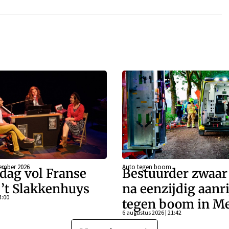
ember 2026
Auto tegen boom
dag vol Franse
Bestuurder zwaa
j ’t Slakkenhuys
na eenzijdig aanr
4:00
tegen boom in Me
6 augustus 2026 | 21:42