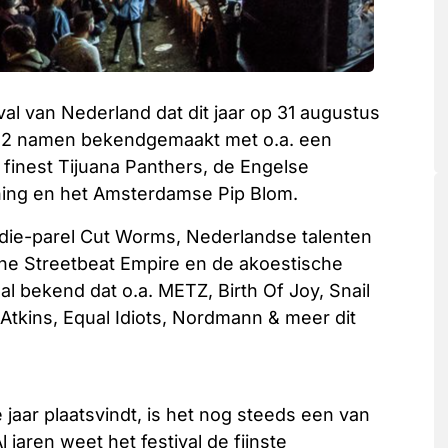
ival van Nederland dat dit jaar op 31 augustus
e 12 namen bekendgemaakt met o.a. een
 finest Tijuana Panthers, de Engelse
ning en het Amsterdamse Pip Blom.
indie-parel Cut Worms, Nederlandse talenten
The Streetbeat Empire en de akoestische
l bekend dat o.a. METZ, Birth Of Joy, Snail
e Atkins, Equal Idiots, Nordmann & meer dit
 jaar plaatsvindt, is het nog steeds een van
jaren weet het festival de fijnste