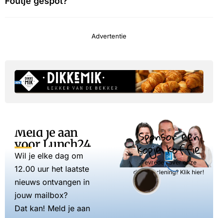
Foutje gespot?
Advertentie
Meld je aan
Sponsor een
voor Lunch24
kopje koffie
Wil je elke dag om
Tevreden over onze
12.00 uur het laatste
dienstverlening? Klik hier!
nieuws ontvangen in
jouw mailbox?
Dat kan! Meld je aan