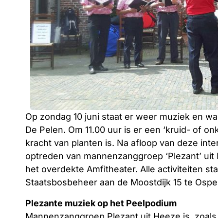
Op zondag 10 juni staat er weer muziek en w
De Pelen. Om 11.00 uur is er een ‘kruid- of on
kracht van planten is. Na afloop van deze int
optreden van mannenzanggroep ‘Plezant’ uit H
het overdekte Amfitheater. Alle activiteiten st
Staatsbosbeheer aan de Moostdijk 15 te Ospel
Plezante muziek op het Peelpodium
Mannenzanggroep Plezant uit Heeze is, zoals