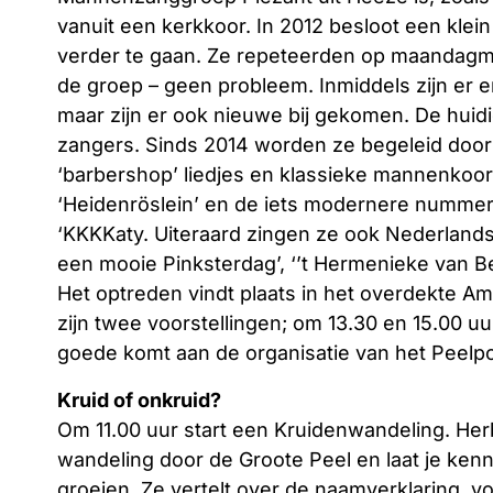
vanuit een kerkkoor. In 2012 besloot een kl
verder te gaan. Ze repeteerden op maandagmo
de groep – geen probleem. Inmiddels zijn er e
maar zijn er ook nieuwe bij gekomen. De huidi
zangers. Sinds 2014 worden ze begeleid door e
‘barbershop’ liedjes en klassieke mannenkoor
‘Heidenröslein’ en de iets modernere nummers
‘KKKKaty. Uiteraard zingen ze ook Nederlandsta
een mooie Pinksterdag’, ‘’t Hermenieke van B
Het optreden vindt plaats in het overdekte Am
zijn twee voorstellingen; om 13.30 en 15.00 uur
goede komt aan de organisatie van het Peelp
Kruid of onkruid?
Om 11.00 uur start een Kruidenwandeling. He
wandeling door de Groote Peel en laat je ken
groeien. Ze vertelt over de naamverklaring, 