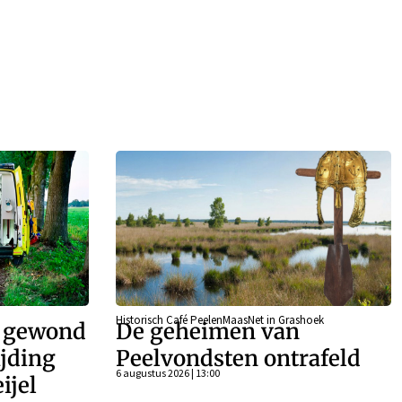
Historisch Café PeelenMaasNet in Grashoek
r gewond
De geheimen van
ijding
Peelvondsten ontrafeld
6 augustus 2026 | 13:00
ijel