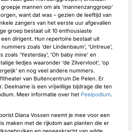
ein groepje mannen om als ‘mannenzanggroep’
rgen, want dat was – gezien de leeftijd van
nkele zangers van het eerste uur afgevallen
ge groep bestaat uit 10 enthousiaste
en dirigent. Hun repertoire bestaat uit
 nummers zoals ‘der Lindenbaum’, ‘Untreue’,
 zoals ‘Yesterday’, ‘Oh baby mine’ en
lige liedjes waaronder ‘de Zilvervloot’, ‘op
ergeijk’ en nog veel andere nummers.
fitheater van Buitencentrum De Pelen. Er
. Deelname is een vrijwillige bijdrage die ten
odium. Meer informatie over het
Peelpodium
.
rborist Diana Vossen neemt je mee voor een
nis maken met de rijkdom aan planten die er
volksgebruiken en geneeskracht van wilde