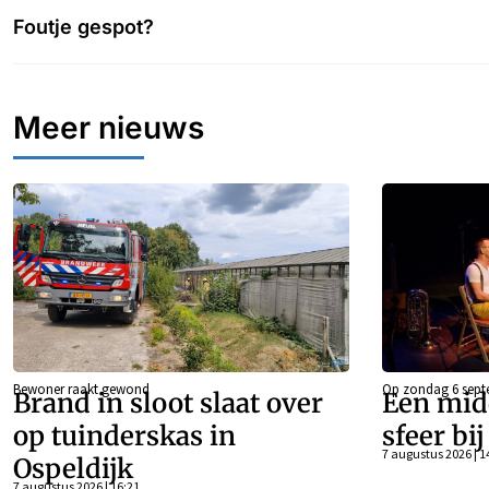
Foutje gespot?
Meer nieuws
Bewoner raakt gewond
Op zondag 6 sept
Brand in sloot slaat over
Een mid
op tuinderskas in
sfeer bi
7 augustus 2026 | 1
Ospeldijk
7 augustus 2026 | 16:21