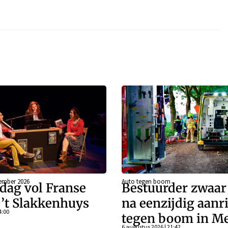
ember 2026
Auto tegen boom
dag vol Franse
Bestuurder zwaa
j ’t Slakkenhuys
na eenzijdig aanr
4:00
tegen boom in Me
6 augustus 2026 | 21:42