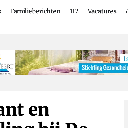
s
Familieberichten
112
Vacatures
ant en