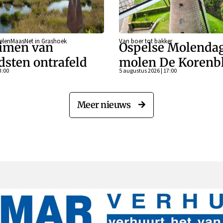
eelenMaasNet in Grashoek
Van boer tot bakker
imen van
Ospelse Molendag
dsten ontrafeld
molen De Koren
3:00
5 augustus 2026 | 17:00
Meer nieuws