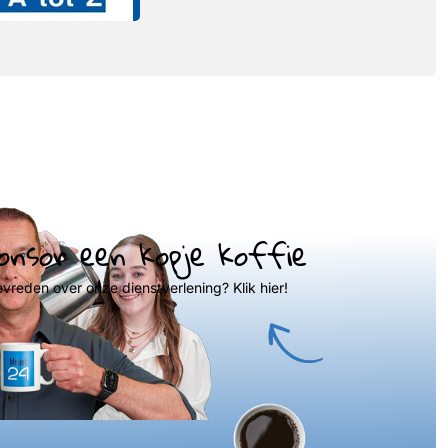
onsor een kopje koffie
evreden over onze dienstverlening? Klik hier!