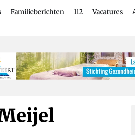
s
Familieberichten
112
Vacatures
Meijel