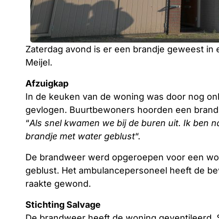
Zaterdag avond is er een brandje geweest in 
Meijel.
Afzuigkap
In de keuken van de woning was door nog on
gevlogen. Buurtbewoners hoorden een brandm
“
Als snel kwamen we bij de buren uit. Ik ben
brandje met water geblust
“.
De brandweer werd opgeroepen voor een wonin
geblust. Het ambulancepersoneel heeft de 
raakte gewond.
Stichting Salvage
De brandweer heeft de woning geventileerd. S