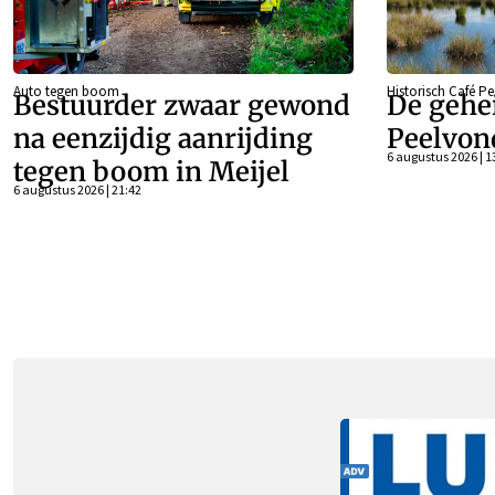
Auto tegen boom
Historisch Café P
Bestuurder zwaar gewond
De gehe
na eenzijdig aanrijding
Peelvon
6 augustus 2026 | 1
tegen boom in Meijel
6 augustus 2026 | 21:42