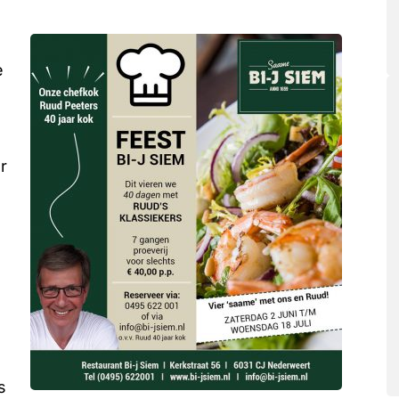
e
r
s