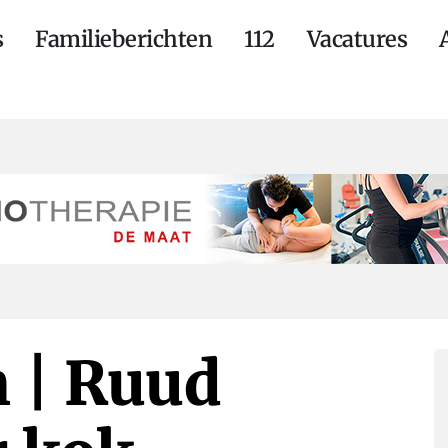
s
Familieberichten
112
Vacatures
m | Ruud