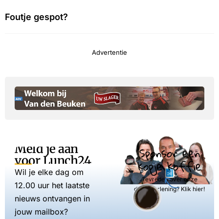
Foutje gespot?
Advertentie
Meld je aan
Sponsor een
voor Lunch24
kopje koffie
Wil je elke dag om
Tevreden over onze
12.00 uur het laatste
dienstverlening? Klik hier!
nieuws ontvangen in
jouw mailbox?