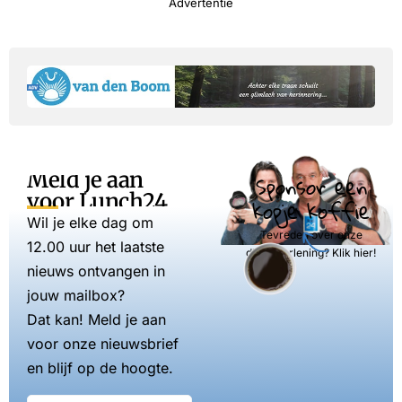
Advertentie
Meld je aan
Sponsor een
voor Lunch24
kopje koffie
Wil je elke dag om
Tevreden over onze
12.00 uur het laatste
dienstverlening? Klik hier!
nieuws ontvangen in
jouw mailbox?
Dat kan! Meld je aan
voor onze nieuwsbrief
en blijf op de hoogte.