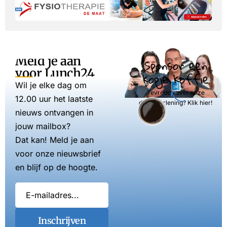
Meld je aan
Sponsor een
voor Lunch24
kopje koffie
Wil je elke dag om
Tevreden over onze
12.00 uur het laatste
dienstverlening? Klik hier!
nieuws ontvangen in
jouw mailbox?
Dat kan! Meld je aan
voor onze nieuwsbrief
en blijf op de hoogte.
Inschrijven