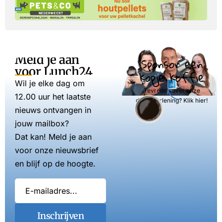
Meld je aan
Sponsor een
voor Lunch24
kopje koffie
Wil je elke dag om
Tevreden over onze
12.00 uur het laatste
dienstverlening? Klik hier!
nieuws ontvangen in
jouw mailbox?
Dat kan! Meld je aan
voor onze nieuwsbrief
en blijf op de hoogte.
Inschrijven