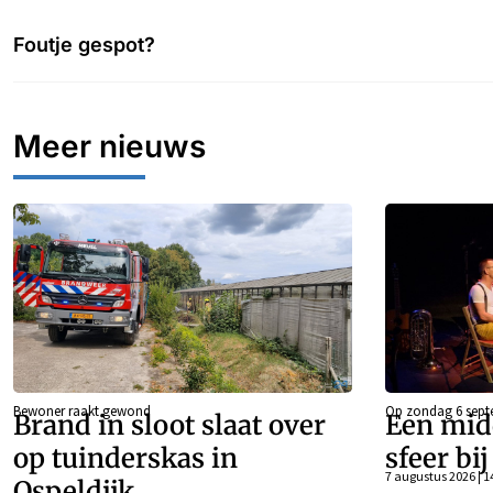
Foutje gespot?
Meer nieuws
Bewoner raakt gewond
Op zondag 6 sept
Brand in sloot slaat over
Een mid
op tuinderskas in
sfeer bi
7 augustus 2026 | 1
Ospeldijk