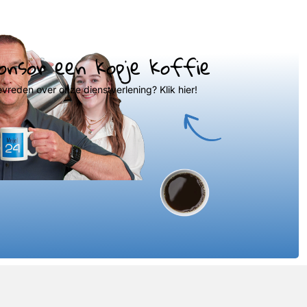
onsor een kopje koffie
evreden over onze dienstverlening? Klik hier!