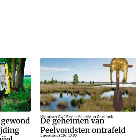
Historisch Café PeelenMaasNet in Grashoek
r gewond
De geheimen van
ijding
Peelvondsten ontrafeld
6 augustus 2026 | 13:00
ijel