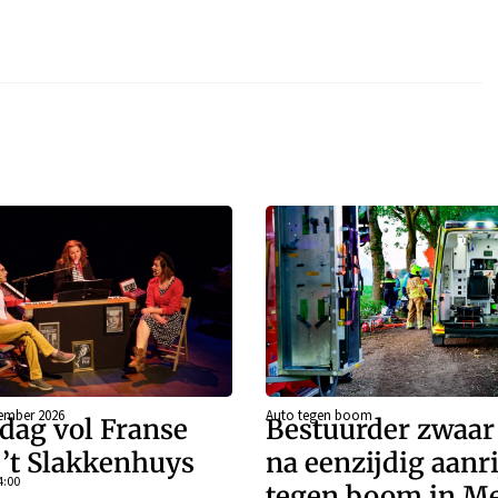
ember 2026
Auto tegen boom
dag vol Franse
Bestuurder zwaa
j ’t Slakkenhuys
na eenzijdig aanr
4:00
tegen boom in Me