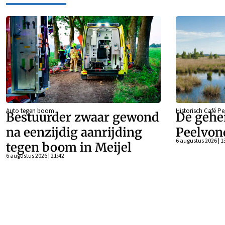
Auto tegen boom
Historisch Café P
Bestuurder zwaar gewond
De gehe
na eenzijdig aanrijding
Peelvon
6 augustus 2026 | 1
tegen boom in Meijel
6 augustus 2026 | 21:42