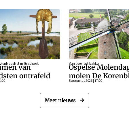
eelenMaasNet in Grashoek
Van boer tot bakker
imen van
Ospelse Molendag
dsten ontrafeld
molen De Koren
3:00
5 augustus 2026 | 17:00
Meer nieuws