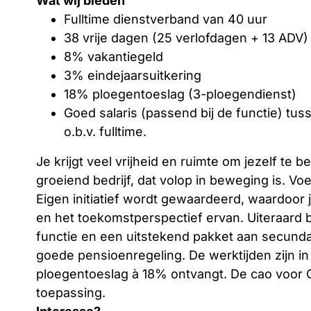
Wat wij bieden
Fulltime dienstverband van 40 uur
38 vrije dagen (25 verlofdagen + 13 ADV)
8% vakantiegeld
3% eindejaarsuitkering
18% ploegentoeslag (3-ploegendienst)
Goed salaris (passend bij de functie) tu
o.b.v. fulltime.
Je krijgt veel vrijheid en ruimte om jezelf te 
groeiend bedrijf, dat volop in beweging is. V
Eigen initiatief wordt gewaardeerd, waardoor 
en het toekomstperspectief ervan. Uiteraard bi
functie en een uitstekend pakket aan secun
goede pensioenregeling. De werktijden zijn i
ploegentoeslag à 18% ontvangt. De cao voor 
toepassing.