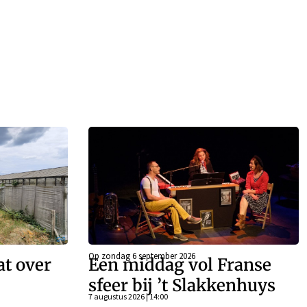
Op zondag 6 september 2026
at over
Een middag vol Franse
sfeer bij ’t Slakkenhuys
7 augustus 2026 | 14:00