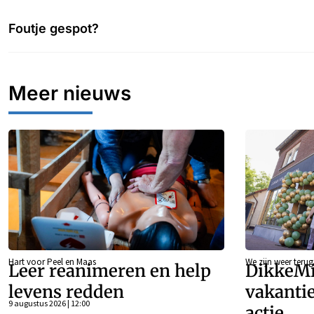
Foutje gespot?
Meer nieuws
Hart voor Peel en Maas
We zijn weer teru
Leer reanimeren en help
DikkeMi
levens redden
vakanti
9 augustus 2026 | 12:00
actie