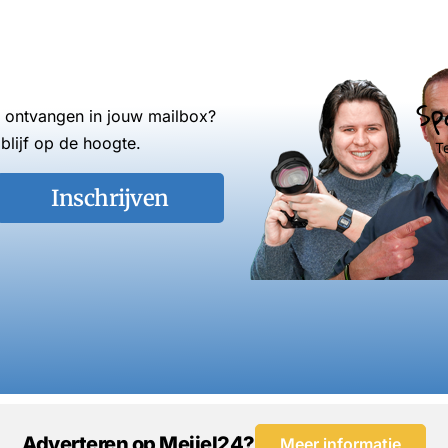
Sp
s ontvangen in jouw mailbox?
blijf op de hoogte.
T
Inschrijven
Adverteren op Meijel24?
Meer informatie