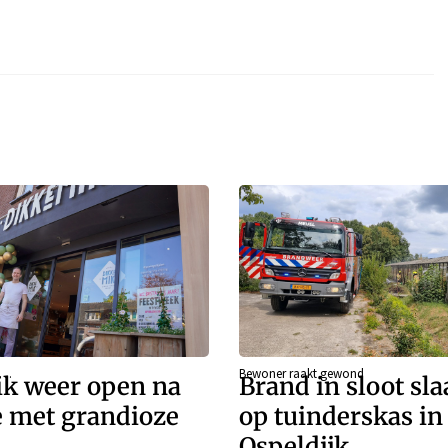
g…
Bewoner raakt gewond
k weer open na
Brand in sloot sla
e met grandioze
op tuinderskas in
Ospeldijk