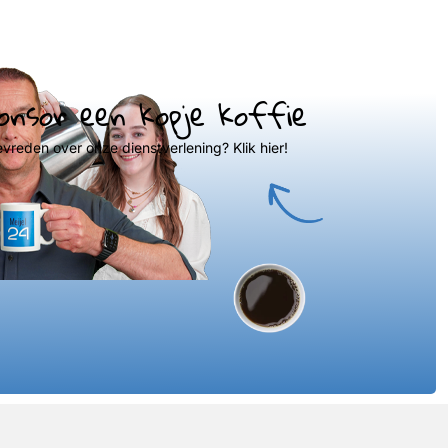
onsor een kopje koffie
evreden over onze dienstverlening? Klik hier!