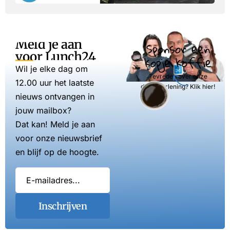
Meld je aan
Sponsor een
voor Lunch24
kopje koffie
Wil je elke dag om
Tevreden over onze
12.00 uur het laatste
dienstverlening? Klik hier!
nieuws ontvangen in
jouw mailbox?
Dat kan! Meld je aan
voor onze nieuwsbrief
en blijf op de hoogte.
Inschrijven