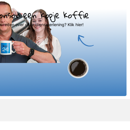
onsor een kopje koffie
evreden over onze dienstverlening? Klik hier!