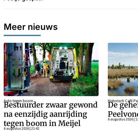
Meer nieuws
Auto tegen boom
Historisch Café P
Bestuurder zwaar gewond
De gehe
na eenzijdig aanrijding
Peelvon
6 augustus 2026 | 1
tegen boom in Meijel
6 augustus 2026 | 21:42