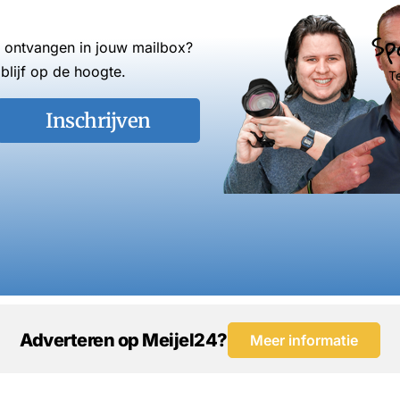
Sp
s ontvangen in jouw mailbox?
blijf op de hoogte.
T
Inschrijven
Adverteren op Meijel24?
Meer informatie