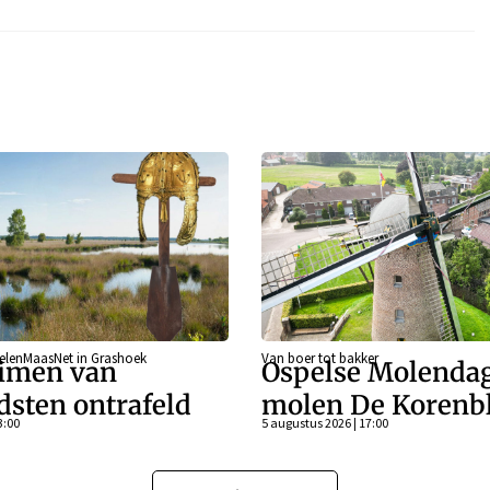
eelenMaasNet in Grashoek
Van boer tot bakker
imen van
Ospelse Molendag
dsten ontrafeld
molen De Koren
3:00
5 augustus 2026 | 17:00