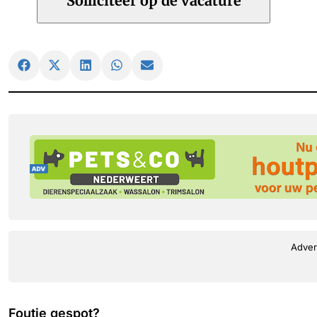
Adver
Foutje gespot?