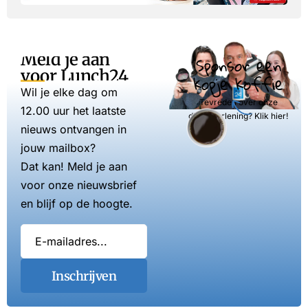
Meld je aan
Sponsor een
voor Lunch24
kopje koffie
Wil je elke dag om
Tevreden over onze
12.00 uur het laatste
dienstverlening? Klik hier!
nieuws ontvangen in
jouw mailbox?
Dat kan! Meld je aan
voor onze nieuwsbrief
en blijf op de hoogte.
Inschrijven