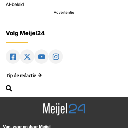
AI-beleid
Advertentie
Volg Meijel24
Tip de redactie
Van, voor en door Meijel