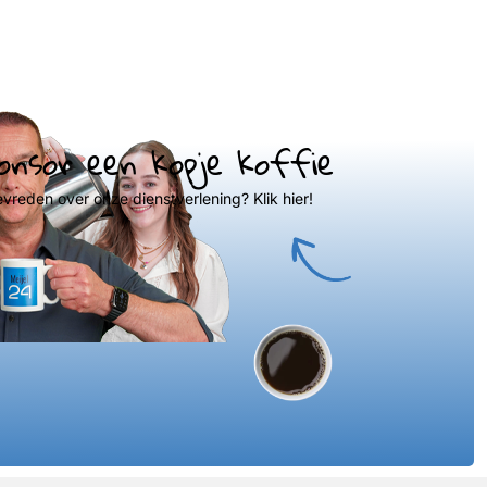
onsor een kopje koffie
evreden over onze dienstverlening? Klik hier!