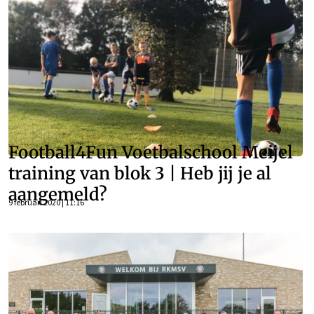
Football4Fun Voetbalschool Meijel
training van blok 3 | Heb jij je al
aangemeld?
9 februari 2020 | 11:16