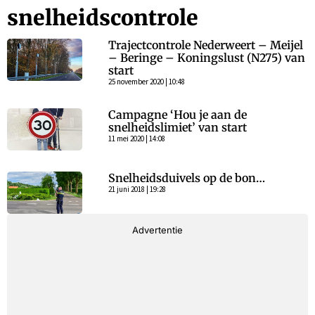
snelheidscontrole
Trajectcontrole Nederweert – Meijel
– Beringe – Koningslust (N275) van
start
25 november 2020 | 10:48
Campagne ‘Hou je aan de
snelheidslimiet’ van start
11 mei 2020 | 14:08
Snelheidsduivels op de bon…
21 juni 2018 | 19:28
Advertentie