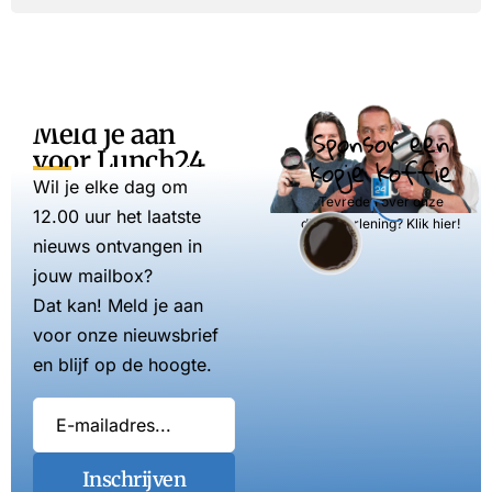
Meld je aan
Sponsor een
voor Lunch24
kopje koffie
Wil je elke dag om
Tevreden over onze
12.00 uur het laatste
dienstverlening? Klik hier!
nieuws ontvangen in
jouw mailbox?
Dat kan! Meld je aan
voor onze nieuwsbrief
en blijf op de hoogte.
Inschrijven