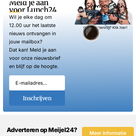
Meld je aan
Sponsor een
voor Lunch24
kopje koffie
Wil je elke dag om
Tevreden over onze
12.00 uur het laatste
dienstverlening? Klik hier!
nieuws ontvangen in
jouw mailbox?
Dat kan! Meld je aan
voor onze nieuwsbrief
en blijf op de hoogte.
Inschrijven
Adverteren op Meijel24?
Meer informatie