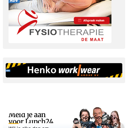
Meld je aan
Sponsor een
voor Lunch24
kopje koffie