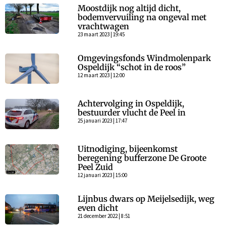
Moostdijk nog altijd dicht,
bodemvervuiling na ongeval met
vrachtwagen
23 maart 2023 | 19:45
Omgevingsfonds Windmolenpark
Ospeldijk “schot in de roos”
12 maart 2023 | 12:00
Achtervolging in Ospeldijk,
bestuurder vlucht de Peel in
25 januari 2023 | 17:47
Uitnodiging, bijeenkomst
beregening bufferzone De Groote
Peel Zuid
12 januari 2023 | 15:00
Lijnbus dwars op Meijelsedijk, weg
even dicht
21 december 2022 | 8:51