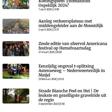
Koningsplein Thomashuis
Ospeldijk 2024?
7 april 2024 | 13:00
Aanleg verkeersplateau met
middengeleider aan de Moostdijk
2 april 2024 | 15:57
Zesde editie van sfeervol Americana
festival op Hemelvaartsdag
27 maart 2024 | 20:00
Eenzijdig ongeval t-splitsing
Astenseweg – Nederweerterdijk in
Meijel
19 februari 2024 | 19:19
Strade Bianche Peel en Hei | De
leukste en gezelligste gravelride uit
de regio
5 september 2023 | 8:00