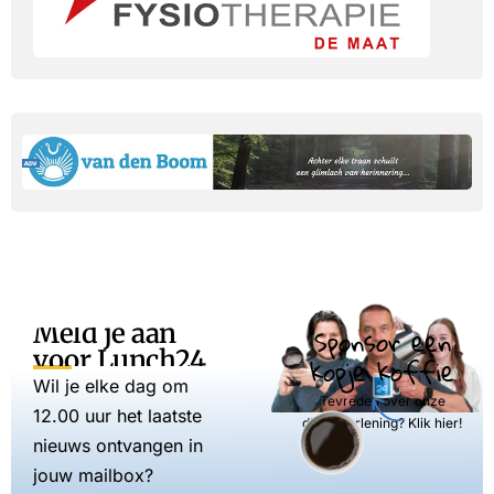
Meld je aan
Sponsor een
voor Lunch24
kopje koffie
Wil je elke dag om
Tevreden over onze
12.00 uur het laatste
dienstverlening? Klik hier!
nieuws ontvangen in
jouw mailbox?