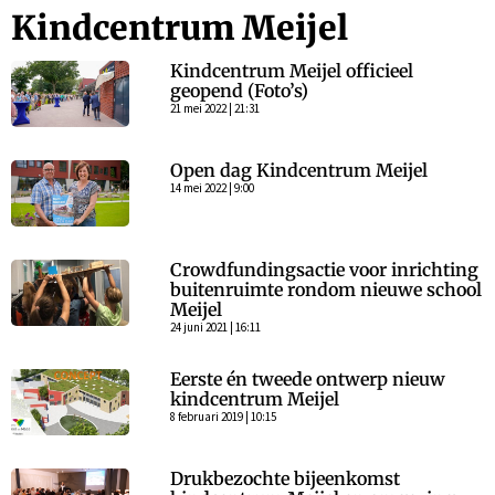
Kindcentrum Meijel
Kindcentrum Meijel officieel
geopend (Foto’s)
21 mei 2022 | 21:31
Open dag Kindcentrum Meijel
14 mei 2022 | 9:00
Crowdfundingsactie voor inrichting
buitenruimte rondom nieuwe school
Meijel
24 juni 2021 | 16:11
Eerste én tweede ontwerp nieuw
kindcentrum Meijel
8 februari 2019 | 10:15
Drukbezochte bijeenkomst