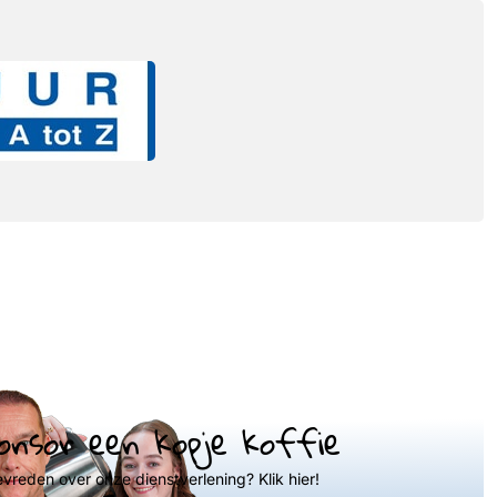
onsor een kopje koffie
evreden over onze dienstverlening? Klik hier!