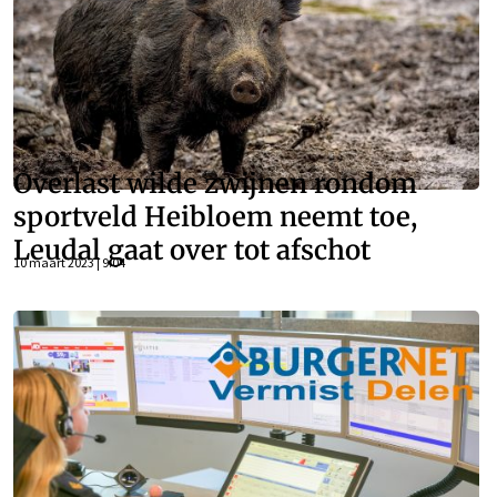
Overlast wilde zwijnen rondom
sportveld Heibloem neemt toe,
Leudal gaat over tot afschot
10 maart 2023 | 9:04