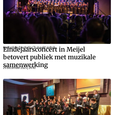
Gastsoliste Eve Kerloc’h maakt indruk
Eindejaarsconcert in Meijel
betovert publiek met muzikale
samenwerking
29 december 2025 | 14:40