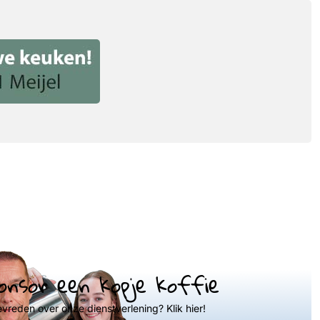
onsor een kopje koffie
evreden over onze dienstverlening? Klik hier!