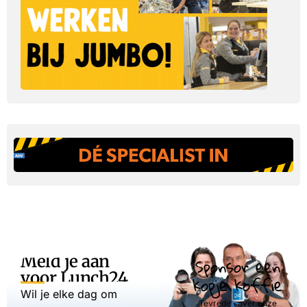
Meld je aan
Sponsor een
voor Lunch24
kopje koffie
Wil je elke dag om
Tevreden over onze