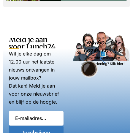
Meld je aan
Sponsor een
voor Lunch24
kopje koffie
Wil je elke dag om
Tevreden over onze
12.00 uur het laatste
dienstverlening? Klik hier!
nieuws ontvangen in
jouw mailbox?
Dat kan! Meld je aan
voor onze nieuwsbrief
en blijf op de hoogte.
Inschrijven