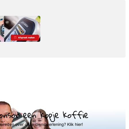
onsor een kopje koffie
evreden over onze dienstverlening? Klik hier!