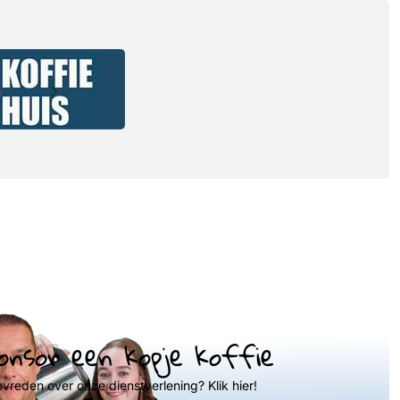
onsor een kopje koffie
evreden over onze dienstverlening? Klik hier!