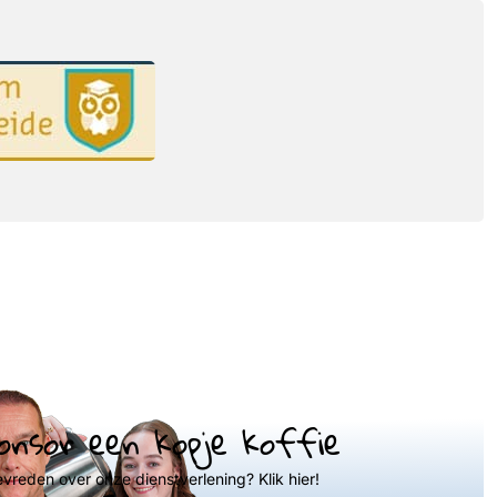
onsor een kopje koffie
evreden over onze dienstverlening? Klik hier!