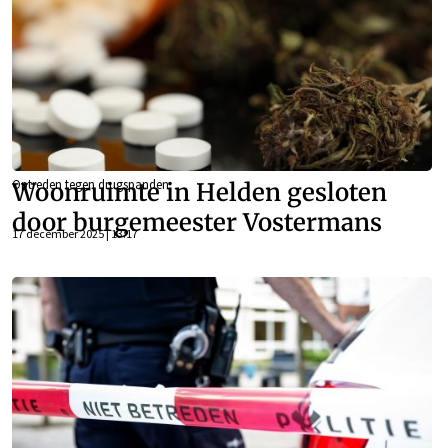
Optreden tegen drugspanden
Woonruimte in Helden gesloten
door burgemeester Vostermans
17 december 2025 | 13:17