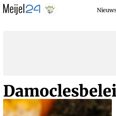
Nieuw
Damoclesbele