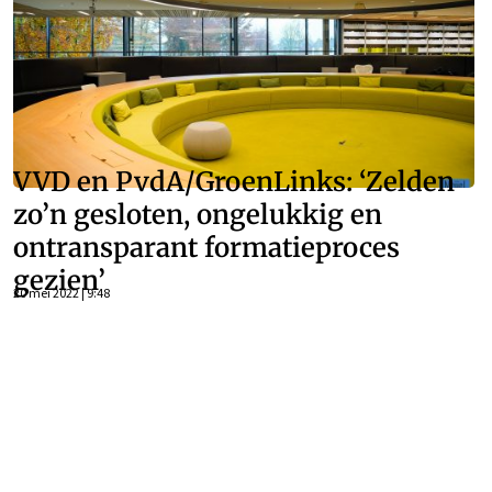
VVD en PvdA/GroenLinks: ‘Zelden
zo’n gesloten, ongelukkig en
ontransparant formatieproces
gezien’
20 mei 2022 | 9:48