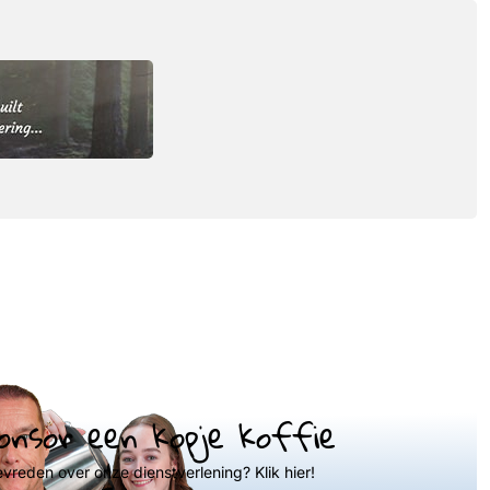
onsor een kopje koffie
evreden over onze dienstverlening? Klik hier!