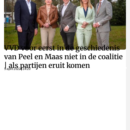
VVD voor eerst in de geschiedenis
van Peel en Maas niet in de coalitie
| als partijen eruit komen
5 april 2022 | 14:20