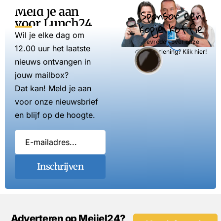
Meld je aan
Sponsor een
voor Lunch24
kopje koffie
Wil je elke dag om
Tevreden over onze
12.00 uur het laatste
dienstverlening? Klik hier!
nieuws ontvangen in
jouw mailbox?
Dat kan! Meld je aan
voor onze nieuwsbrief
en blijf op de hoogte.
Inschrijven
Adverteren op Meijel24?