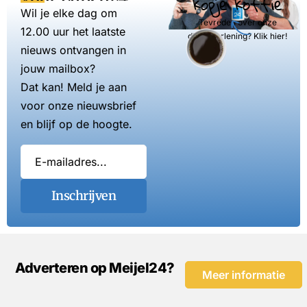
kopje koffie
Wil je elke dag om
Tevreden over onze
12.00 uur het laatste
dienstverlening? Klik hier!
nieuws ontvangen in
jouw mailbox?
Dat kan! Meld je aan
voor onze nieuwsbrief
en blijf op de hoogte.
Inschrijven
Adverteren op Meijel24?
Meer informatie