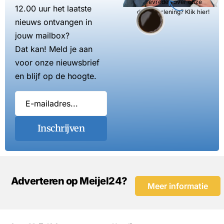
Tevreden over onze
12.00 uur het laatste
dienstverlening? Klik hier!
nieuws ontvangen in
jouw mailbox?
Dat kan! Meld je aan
voor onze nieuwsbrief
en blijf op de hoogte.
Inschrijven
Adverteren op Meijel24?
Meer informatie