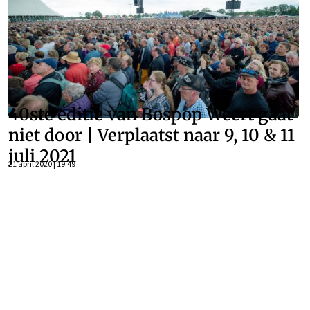
40ste editie van Bospop Weert gaat
niet door | Verplaatst naar 9, 10 & 11
juli 2021
21 april 2020 | 19:49