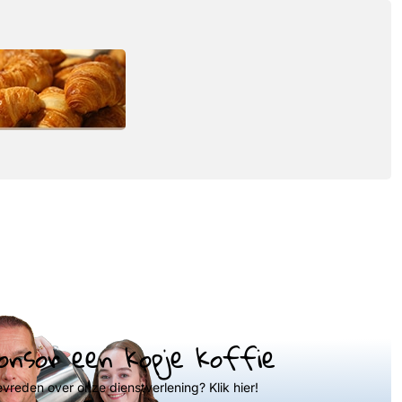
onsor een kopje koffie
evreden over onze dienstverlening? Klik hier!