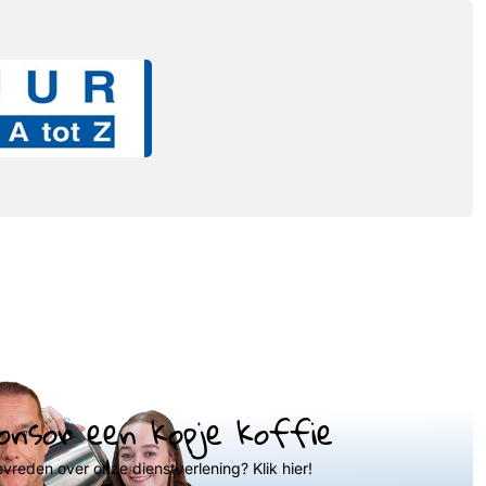
onsor een kopje koffie
evreden over onze dienstverlening? Klik hier!