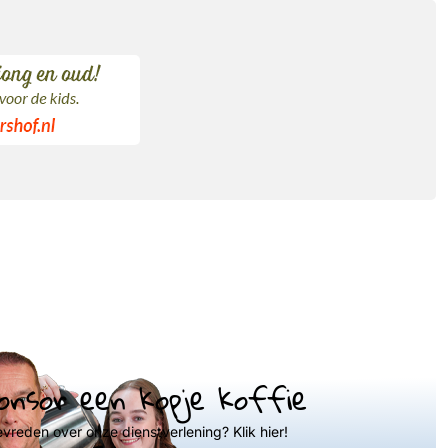
onsor een kopje koffie
evreden over onze dienstverlening? Klik hier!