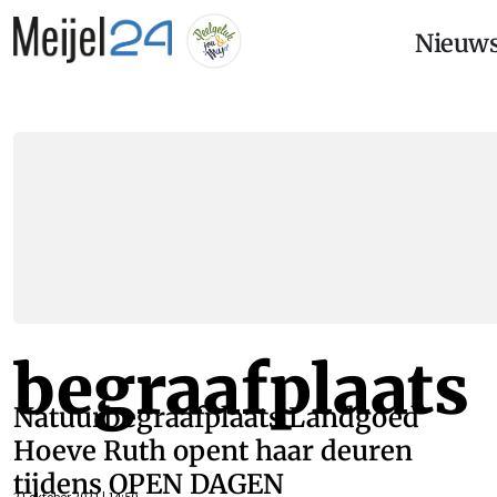
Nieuw
begraafplaats
Natuurbegraafplaats Landgoed
Hoeve Ruth opent haar deuren
tijdens OPEN DAGEN
21 oktober 2021 | 14:50