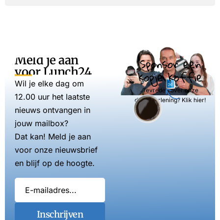
Meld je aan
Sponsor een
voor Lunch24
kopje koffie
Wil je elke dag om
Tevreden over onze
12.00 uur het laatste
dienstverlening? Klik hier!
nieuws ontvangen in
jouw mailbox?
Dat kan! Meld je aan
voor onze nieuwsbrief
en blijf op de hoogte.
Inschrijven